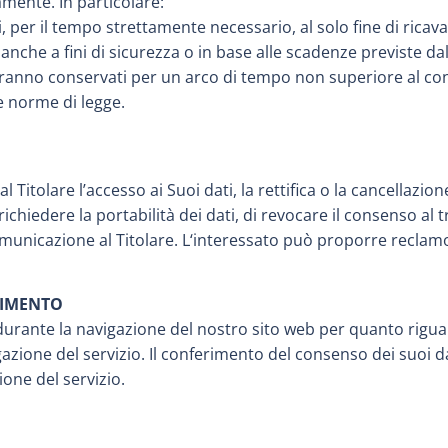
amente. In particolare:
, per il tempo strettamente necessario, al solo fine di ricava
anche a fini di sicurezza o in base alle scadenze previste da
erranno conservati per un arco di tempo non superiore al con
le norme di legge.
 Titolare l’accesso ai Suoi dati, la rettifica o la cancellazio
 richiedere la portabilità dei dati, di revocare il consenso al 
omunicazione al Titolare. L‘interessato può proporre reclamo
RIMENTO
durante la navigazione del nostro sito web per quanto riguard
zione del servizio. Il conferimento del consenso dei suoi dat
ne del servizio.