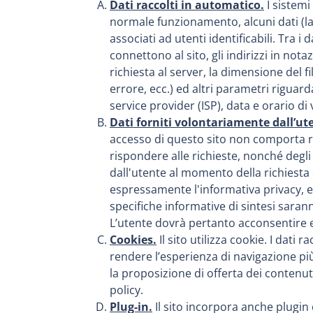
Dati raccolti in automatico.
I sistemi
normale funzionamento, alcuni dati (la
associati ad utenti identificabili. Tra i
connettono al sito, gli indirizzi in not
richiesta al server, la dimensione del f
errore, ecc.) ed altri parametri riguard
service provider (ISP), data e orario di 
Dati forniti volontariamente dall’ut
accesso di questo sito non comporta ric
rispondere alle richieste, nonché degli 
dall'utente al momento della richiesta
espressamente l'informativa privacy, e 
specifiche informative di sintesi sarann
L’utente dovrà pertanto acconsentire esp
Cookies.
Il sito utilizza cookie. I dati 
rendere l’esperienza di navigazione più
la proposizione di offerta dei contenu
policy.
Plug-in.
Il sito incorpora anche plugin 