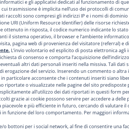
 informatici e gli applicativi dedicati al funzionamento di qu
 cui trasmissione è implicita nell’uso dei protocolli di comu
 dati raccolti sono compresi gli indirizzi IP e i nomi di dominio
azione URI (Uniform Resource Identifier) delle risorse richiest
ile ottenuto in risposta, il codice numerico indicante lo stato
anti il sistema operativo, il browser e l’ambiente informatico
visita, pagina web di provenienza del visitatore (referral) e di
ente.
L’invio volontario ed esplicito di posta elettronica agli in
hiesta di consenso e comporta l’acquisizione dell’indirizzo 
eventuali altri dati personali inseriti nella missiva. Tali dat
 di erogazione del servizio. Inserendo un commento o altra 
in particolare acconsente che i contenuti inseriti siano liber
o riportate o visualizzate nelle pagine del sito predisposte pe
licitamente all’utilizzo dei dati riportati in questi form per
raccolti grazie ai cookie possono servire per accedere a delle pa
 piacevole e più efficiente in futuro, cercando di valutare i
ti in funzione del loro comportamento. Per maggiori informa
e/o bottoni per i social network, al fine di consentire una fac