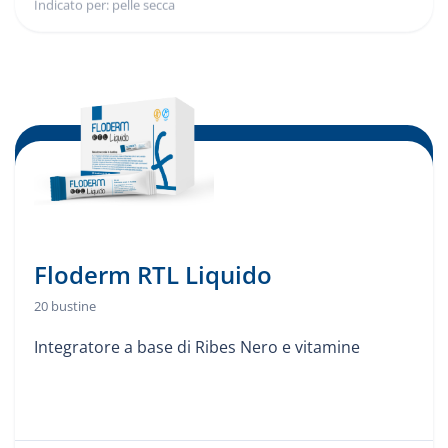
Indicato per: pelle secca
Indicato per:
Floderm RTL Liquido
20 bustine
Integratore a base di Ribes Nero e vitamine