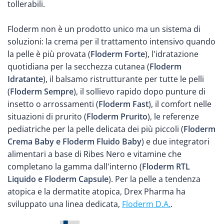
tollerabili.
Floderm non è un prodotto unico ma un sistema di
soluzioni: la crema per il trattamento intensivo quando
la pelle è più provata (
Floderm Forte
), l'idratazione
quotidiana per la secchezza cutanea (
Floderm
Idratante
), il balsamo ristrutturante per tutte le pelli
(
Floderm Sempre
), il sollievo rapido dopo punture di
insetto o arrossamenti (
Floderm Fast
), il comfort nelle
situazioni di prurito (
Floderm Prurito
), le referenze
pediatriche per la pelle delicata dei più piccoli (
Floderm
Crema Baby e Floderm Fluido Baby
) e due integratori
alimentari a base di Ribes Nero e vitamine che
completano la gamma dall'interno (
Floderm RTL
Liquido e Floderm Capsule
). Per la pelle a tendenza
atopica e la dermatite atopica, Drex Pharma ha
sviluppato una linea dedicata,
Floderm D.A.
.