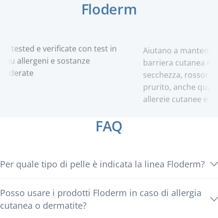
Floderm
 e verificate con test in
Aiutano a mantenere integra 
rgeni e sostanze
barriera cutanea e a dare soll
e
secchezza, rossori e sensazio
prurito, anche quando associ
allergie cutanee e dermatiti
FAQ
Per quale tipo di pelle è indicata la linea Floderm?
Posso usare i prodotti Floderm in caso di allergia
cutanea o dermatite?