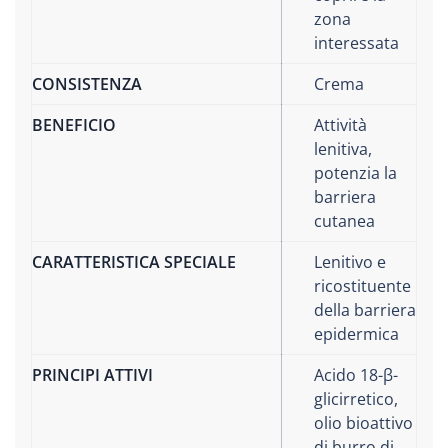
zona
interessata
CONSISTENZA
Crema
BENEFICIO
Attività
lenitiva,
potenzia la
barriera
cutanea
CARATTERISTICA SPECIALE
Lenitivo e
ricostituente
della barriera
epidermica
PRINCIPI ATTIVI
Acido 18-β-
glicirretico,
olio bioattivo
di burro di